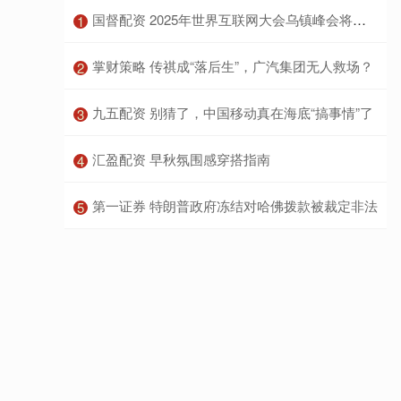
​国督配资 2025年世界互联网大会乌镇峰会将于11月6日至9日举办
1
​掌财策略 传祺成“落后生”，广汽集团无人救场？
2
​九五配资 别猜了，中国移动真在海底“搞事情”了
3
​汇盈配资 早秋氛围感穿搭指南
4
​第一证券 特朗普政府冻结对哈佛拨款被裁定非法
5