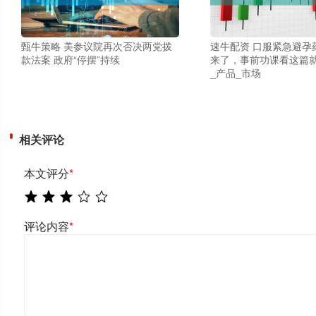
甄牛策略 美参议院再次否决两党拨
速牛配资 口服紧急避孕
款法案 政府“停摆”持续
来了，事前功课看这篇就
_产品_市场
相关评论
本文评分
*
评论内容
*