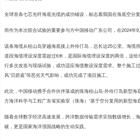
全球首条七芯光纤海底光缆的成功铺设，标志着我国在海底空分
而作为本次联合试验的重要参与方中国移动广东公司，在2024年
该条海缆从桂山岛穿越海底接上外伶仃岛，总长达25公里。海缆
道段海缆埋设深度需超过6米，是国际海缆埋设深度的两倍，这给
行多次改造与现场试验，成功适应海缆敷设深度需求。整个施工过
风“贝碧嘉”等恶劣天气影响，成功完成了项目施工。
此次，中国移动携手合作伙伴落成的珠海桂山岛-外伶仃岛新型海
方海洋科学与工程广东省实验室（珠海）“基于空分复用的新型海
随着全球数字经济高速发展，跨洋数据传输需求呈指数级增长，
破，更是国家海洋强国战略的生动实践。