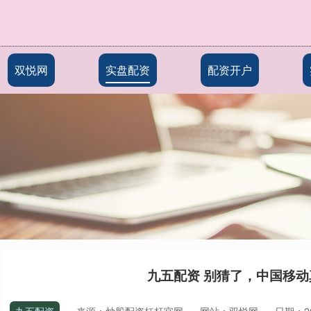
双悦网
实盘配资
配资开户
九五配资 别猜了，中国移动