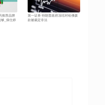
药推荐品牌
第一证券 特朗普政府冻结对哈佛拨
够_保仕婷
款被裁定非法