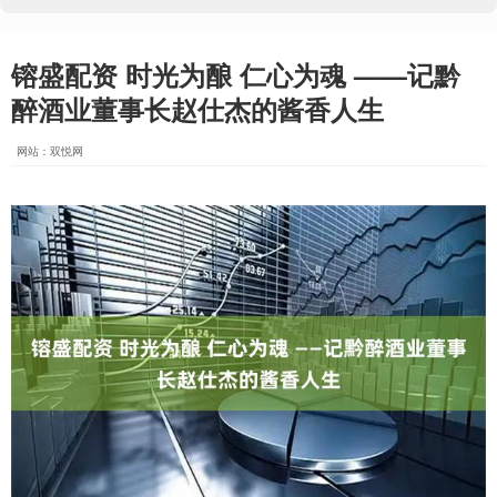
镕盛配资 时光为酿 仁心为魂 ——记黔
醉酒业董事长赵仕杰的酱香人生
网站：双悦网