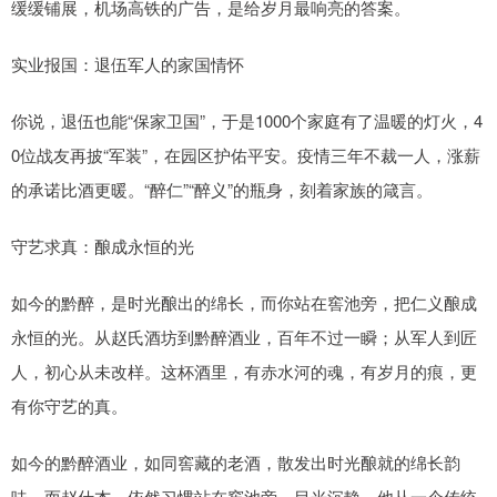
缓缓铺展，机场高铁的广告，是给岁月最响亮的答案。
实业报国：退伍军人的家国情怀
你说，退伍也能“保家卫国”，于是1000个家庭有了温暖的灯火，4
0位战友再披“军装”，在园区护佑平安。疫情三年不裁一人，涨薪
的承诺比酒更暖。“醉仁”“醉义”的瓶身，刻着家族的箴言。
守艺求真：酿成永恒的光
如今的黔醉，是时光酿出的绵长，而你站在窖池旁，把仁义酿成
永恒的光。从赵氏酒坊到黔醉酒业，百年不过一瞬；从军人到匠
人，初心从未改样。这杯酒里，有赤水河的魂，有岁月的痕，更
有你守艺的真。
如今的黔醉酒业，如同窖藏的老酒，散发出时光酿就的绵长韵
味。而赵仕杰，依然习惯站在窖池旁，目光沉静。他从一个传统