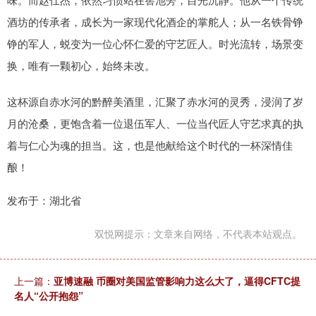
酒坊的传承者，成长为一家现代化酒企的掌舵人；从一名铁骨铮
铮的军人，蜕变为一位心怀仁爱的守艺匠人。时光流转，场景变
换，唯有一颗初心，始终未改。
这杯源自赤水河的黔醉美酒里，汇聚了赤水河的灵秀，浸润了岁
月的沧桑，更饱含着一位退伍军人、一位当代匠人守艺求真的执
着与仁心为魂的担当。这，也是他献给这个时代的一杯深情佳
酿！
发布于：湖北省
双悦网提示：文章来自网络，不代表本站观点。
上一篇：
亚博速融 币圈对美国监管影响力这么大了，逼得CFTC提
名人“公开抱怨”