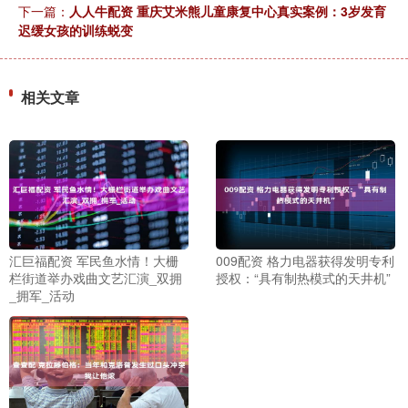
下一篇：
人人牛配资 重庆艾米熊儿童康复中心真实案例：3岁发育
迟缓女孩的训练蜕变
相关文章
汇巨福配资 军民鱼水情！大栅
009配资 格力电器获得发明专利
栏街道举办戏曲文艺汇演_双拥
授权：“具有制热模式的天井机”
_拥军_活动