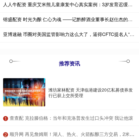
人人牛配资 重庆艾米熊儿童康复中心真实案例：3岁发育迟缓女孩的训练蜕变
镕盛配资 时光为酿 仁心为魂 ——记黔醉酒业董事长赵仕杰的酱香人生
亚博速融 币圈对美国监管影响力这么大了，逼得CFTC提名人“公开抱怨”
推荐资讯
潍坊家林配资 天津临港建设20亿私募债券发
行已获上交所受理
​查查配 克拉滕伯格：当年和克洛普发生过口头冲突 我让他滚
1
​顺升网 再见詹姆斯！湖人、热火、火箭酝酿三方交易，2米01前锋辅佐东契奇
2