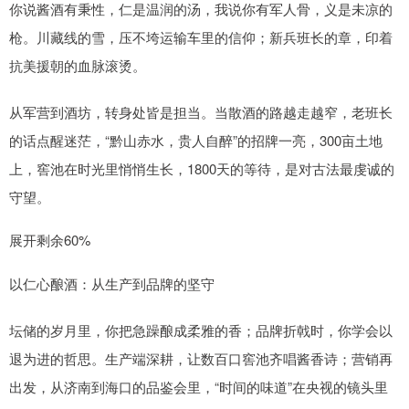
你说酱酒有秉性，仁是温润的汤，我说你有军人骨，义是未凉的
枪。川藏线的雪，压不垮运输车里的信仰；新兵班长的章，印着
抗美援朝的血脉滚烫。
从军营到酒坊，转身处皆是担当。当散酒的路越走越窄，老班长
的话点醒迷茫，“黔山赤水，贵人自醉”的招牌一亮，300亩土地
上，窖池在时光里悄悄生长，1800天的等待，是对古法最虔诚的
守望。
展开剩余60%
以仁心酿酒：从生产到品牌的坚守
坛储的岁月里，你把急躁酿成柔雅的香；品牌折戟时，你学会以
退为进的哲思。生产端深耕，让数百口窖池齐唱酱香诗；营销再
出发，从济南到海口的品鉴会里，“时间的味道”在央视的镜头里