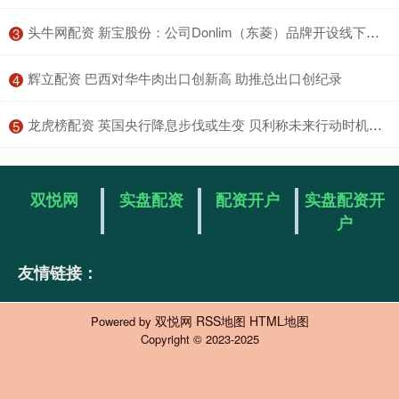
​头牛网配资 新宝股份：公司Donlim（东菱）品牌开设线下体验店是其营销推广的新尝试
3
​辉立配资 巴西对华牛肉出口创新高 助推总出口创纪录
4
​龙虎榜配资 英国央行降息步伐或生变 贝利称未来行动时机不确定性增强
5
双悦网
实盘配资
配资开户
实盘配资开
户
友情链接：
双悦网
RSS地图
HTML地图
Powered by
Copyright
© 2023-2025