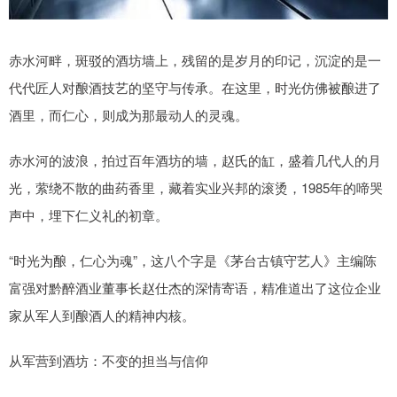
赤水河畔，斑驳的酒坊墙上，残留的是岁月的印记，沉淀的是一
代代匠人对酿酒技艺的坚守与传承。在这里，时光仿佛被酿进了
酒里，而仁心，则成为那最动人的灵魂。
赤水河的波浪，拍过百年酒坊的墙，赵氏的缸，盛着几代人的月
光，萦绕不散的曲药香里，藏着实业兴邦的滚烫，1985年的啼哭
声中，埋下仁义礼的初章。
“时光为酿，仁心为魂”，这八个字是《茅台古镇守艺人》主编陈
富强对黔醉酒业董事长赵仕杰的深情寄语，精准道出了这位企业
家从军人到酿酒人的精神内核。
从军营到酒坊：不变的担当与信仰