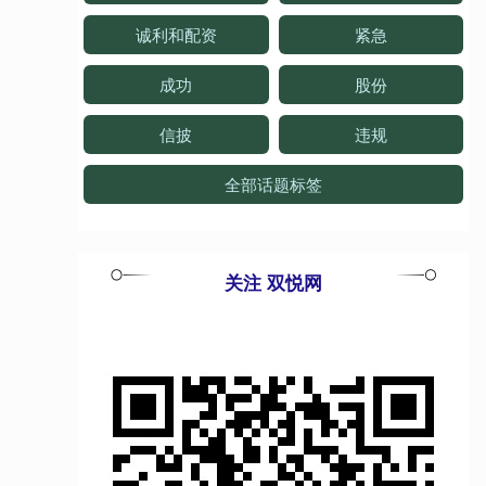
诚利和配资
紧急
成功
股份
信披
违规
全部话题标签
关注 双悦网