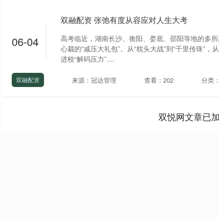
双融配资 张弛有度从容应对人生大考
高考临近，湖南长沙、衡阳、娄底、邵阳等地的多所
06-04
心裁的“减压大礼包”。从“枕头大战”到“千里传珠”
进校“解码压力”....
来源：冠达管理
查看：202
分类
双融配资
双悦网文章已