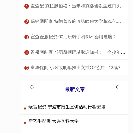
​查查配 克拉滕伯格：当年和克洛普发生过口头冲突 我让他滚
1
​瑞银网配资 特朗普政府冻结哈佛大学超20亿资金被裁定非法 | 环球市场
2
​宣鱼金服配资 00后玩转手机却不会用电脑？真相让人意外！
3
​景盛网配资 当病魔撕碎录取通知书：一个少年未竟的铁路梦与生命教育的沉重叩问
4
​富华优配 小米或明年推出玄戒O2芯片：继续3nm工艺，有望给汽车安排上
5
最新文章
臻富配资 宁波市招生宣讲活动行程安排
新巧牛配资 大连医科大学