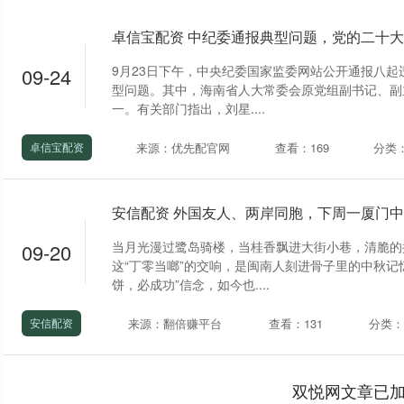
卓信宝配资 中纪委通报典型问题，党的二十大
9月23日下午，中央纪委国家监委网站公开通报八起
09-24
型问题。其中，海南省人大常委会原党组副书记、副
一。有关部门指出，刘星....
来源：优先配官网
查看：169
分类
卓信宝配资
安信配资 外国友人、两岸同胞，下周一厦门
当月光漫过鹭岛骑楼，当桂香飘进大街小巷，清脆的
09-20
这“丁零当啷”的交响，是闽南人刻进骨子里的中秋记
饼，必成功”信念，如今也....
来源：翻倍赚平台
查看：131
分类
安信配资
双悦网文章已