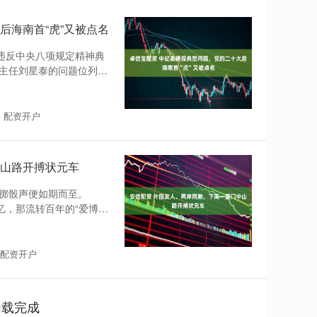
后海南首“虎”又被点名
违反中央八项规定精神典
主任刘星泰的问题位列第
：配资开户
中山路开搏状元车
掷骰声便如期而至。
忆，那流转百年的“爱博
：配资开户
加载完成