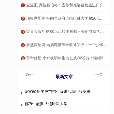
​查查配 克拉滕伯格：当年和克洛普发生过口头冲突 我让他滚
1
​瑞银网配资 特朗普政府冻结哈佛大学超20亿资金被裁定非法 | 环球市场
2
​宣鱼金服配资 00后玩转手机却不会用电脑？真相让人意外！
3
​景盛网配资 当病魔撕碎录取通知书：一个少年未竟的铁路梦与生命教育的沉重叩问
4
​富华优配 小米或明年推出玄戒O2芯片：继续3nm工艺，有望给汽车安排上
5
最新文章
臻富配资 宁波市招生宣讲活动行程安排
新巧牛配资 大连医科大学