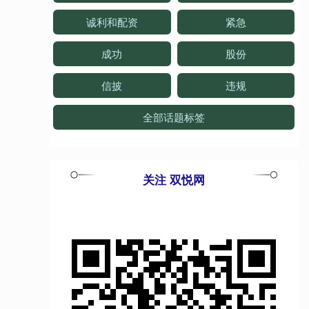
诚利和配资
紧急
成功
股份
信披
违规
全部话题标签
关注 双悦网