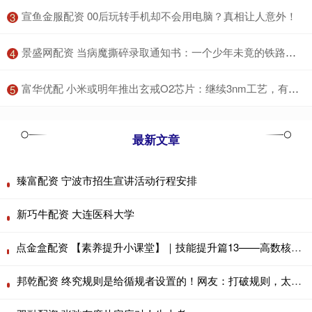
​宣鱼金服配资 00后玩转手机却不会用电脑？真相让人意外！
3
​景盛网配资 当病魔撕碎录取通知书：一个少年未竟的铁路梦与生命教育的沉重叩问
4
​富华优配 小米或明年推出玄戒O2芯片：继续3nm工艺，有望给汽车安排上
5
最新文章
臻富配资 宁波市招生宣讲活动行程安排
新巧牛配资 大连医科大学
点金盒配资 【素养提升小课堂】｜技能提升篇13——高数核心考点梳理（5月8日直播预告）
邦乾配资 终究规则是给循规者设置的！网友：打破规则，太爽了